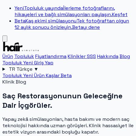
Yeni
Topluluk yayında
İlerleme fotoğraflarını,
hikayeleri ve bağlı simülasyonları paylaşın.
Keşfet
Beta
Kaş ekimi simülasyonu
Tek fotoğraftan olgun
12 aylık sonucu önizleyin.
Betayı dene
Ürün
Topluluk
Fiyatlandırma
Klinikler
SSS
Hakkında
Blog
Topluluk
Yeni
Giriş Yap
TR
Türkçe
▼
Topluluk
Yeni
Ürün
Kaşlar
Beta
Klinik Blog
Saç Restorasyonunun
Geleceğine
Dair İçgörüler.
Yapay zekâ simülasyonları, hasta bakımı ve modern saç
teknolojisi hakkında uzman görüşleri. Klinik hassasiyet ile
estetik vizyon arasındaki boşluğu kapatır.