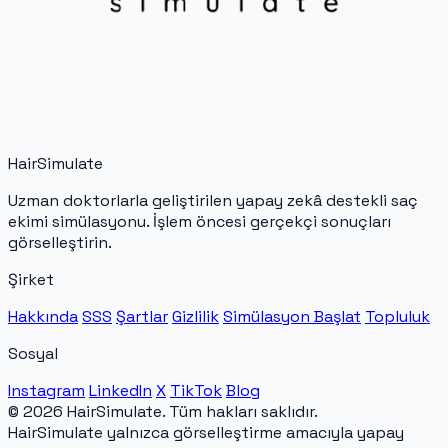
HairSimulate
Uzman doktorlarla geliştirilen yapay zekâ destekli saç
ekimi simülasyonu. İşlem öncesi gerçekçi sonuçları
görselleştirin.
Şirket
Hakkında
SSS
Şartlar
Gizlilik
Simülasyon Başlat
Topluluk
Sosyal
Instagram
LinkedIn
X
TikTok
Blog
© 2026 HairSimulate. Tüm hakları saklıdır.
HairSimulate yalnızca görselleştirme amacıyla yapay