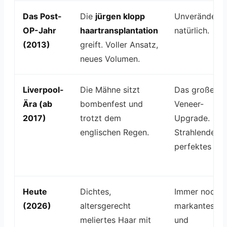
Das Post-
Die
jürgen klopp
Unverändert
OP-Jahr
haartransplantation
natürlich.
(2013)
greift. Voller Ansatz,
neues Volumen.
Liverpool-
Die Mähne sitzt
Das große
Ära (ab
bombenfest und
Veneer-
2017)
trotzt dem
Upgrade.
englischen Regen.
Strahlendes,
perfektes Wei
Heute
Dichtes,
Immer noch d
(2026)
altersgerecht
markanteste
meliertes Haar mit
und