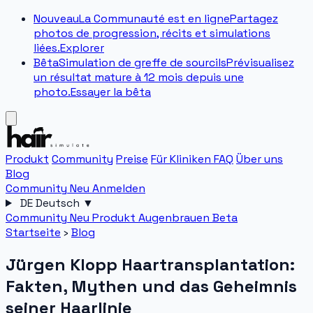
Nouveau
La Communauté est en ligne
Partagez
photos de progression, récits et simulations
liées.
Explorer
Bêta
Simulation de greffe de sourcils
Prévisualisez
un résultat mature à 12 mois depuis une
photo.
Essayer la bêta
Produkt
Community
Preise
Für Kliniken
FAQ
Über uns
Blog
Community
Neu
Anmelden
DE
Deutsch
▼
Community
Neu
Produkt
Augenbrauen
Beta
Startseite
›
Blog
Jürgen Klopp Haartransplantation:
Fakten, Mythen und das Geheimnis
seiner Haarlinie