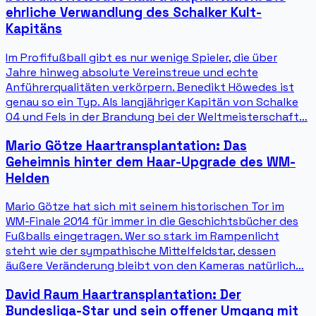
ehrliche Verwandlung des Schalker Kult-
Kapitäns
Im Profifußball gibt es nur wenige Spieler, die über
Jahre hinweg absolute Vereinstreue und echte
Anführerqualitäten verkörpern. Benedikt Höwedes ist
genau so ein Typ. Als langjähriger Kapitän von Schalke
04 und Fels in der Brandung bei der Weltmeisterschaft…
Mario Götze Haartransplantation: Das
Geheimnis hinter dem Haar-Upgrade des WM-
Helden
Mario Götze hat sich mit seinem historischen Tor im
WM-Finale 2014 für immer in die Geschichtsbücher des
Fußballs eingetragen. Wer so stark im Rampenlicht
steht wie der sympathische Mittelfeldstar, dessen
äußere Veränderung bleibt von den Kameras natürlich…
David Raum Haartransplantation: Der
Bundesliga-Star und sein offener Umgang mit