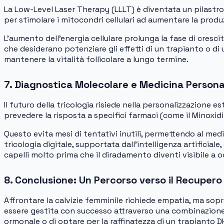
La Low-Level Laser Therapy (LLLT) è diventata un pilastro 
per stimolare i mitocondri cellulari ad aumentare la produ
L’aumento dell’energia cellulare prolunga la fase di cresc
che desiderano potenziare gli effetti di un trapianto o d
mantenere la vitalità follicolare a lungo termine.
7. Diagnostica Molecolare e Medicina Persona
Il futuro della tricologia risiede nella personalizzazione e
prevedere la risposta a specifici farmaci (come il Minoxidil
Questo evita mesi di tentativi inutili, permettendo al med
tricologia digitale, supportata dall’intelligenza artificia
capelli molto prima che il diradamento diventi visibile a 
8. Conclusione: Un Percorso verso il Recupero
Affrontare la calvizie femminile richiede empatia, ma sopra
essere gestita con successo attraverso una combinazione di
ormonale o di optare per la raffinatezza di un trapianto DH