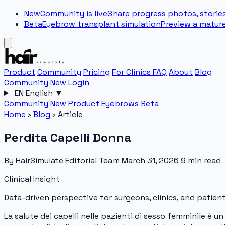
New
Community is live
Share progress photos, stories
Beta
Eyebrow transplant simulation
Preview a matur
Product
Community
Pricing
For Clinics
FAQ
About
Blog
Community
New
Login
EN
English
▼
Community
New
Product
Eyebrows
Beta
Home
›
Blog
›
Article
Perdita Capelli Donna
By HairSimulate Editorial Team
March 31, 2026
9 min read
Clinical Insight
Data-driven perspective for surgeons, clinics, and patient
La salute dei capelli nelle pazienti di sesso femminile è u