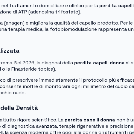
nel trattamento domiciliare e clinico per la
perdita capell
zione di ATP (adenosina trifosfato).
ita (anagen) e migliora la qualità del capello prodotto. Pe
i una terapia medica, la fotobiomodulazione rappresenta un
lizzata
strema. Nel 2026, la diagnosi della
perdita capelli donna
si a
 o la Finasteride topica).
ico di prescrivere immediatamente il protocollo più efficace
le, consente inoltre di monitorare ogni millimetro del cuoio 
occhio nudo.
 della Densità
ttutto rigore scientifico. La
perdita capelli donna
non è u
 diagnostica avanzata, terapie rigenerative e precisione ch
I, la scienza moderna offre oggi alle donne gli strumenti pe