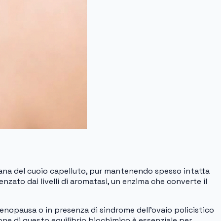
iana del cuoio capelluto, pur mantenendo spesso intatta
zato dai livelli di aromatasi, un enzima che converte il
menopausa o in presenza di sindrome dell’ovaio policistico
ione di questo equilibrio biochimico è essenziale per