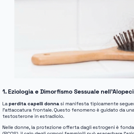
1. Eziologia e Dimorfismo Sessuale nell’Alopec
La
perdita capelli donna
si manifesta tipicamente seguend
l’attaccatura frontale. Questo fenomeno è guidato da una s
testosterone in estradiolo.
Nelle donne, la protezione offerta dagli estrogeni è fond
(PCOS), il calo degli ormoni femminili può esacerbare l’az