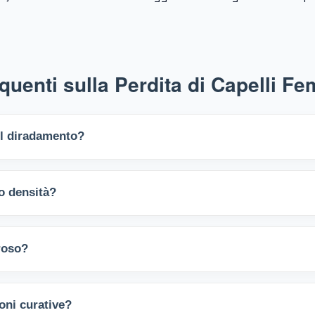
enti sulla Perdita di Capelli Fe
el diradamento?
o stress, la perdita di capelli nelle donne è complessa. Spesso si ma
o densità?
cuoio capelluto.
ione, creiamo un’ombra naturale sulla cute che elimina il contrasto co
roso?
i una chioma folta.
e invasivo. La maggior parte delle donne avverte solo una sensazione
ioni curative?
adizionale.