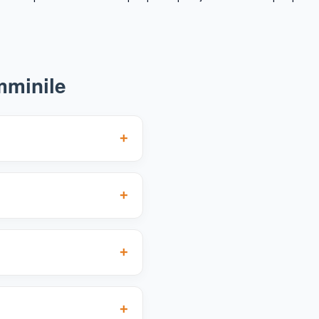
mminile
+
nifesta come un diradamento
+
n i capelli, dando
+
 di pizzicore, molto più
+