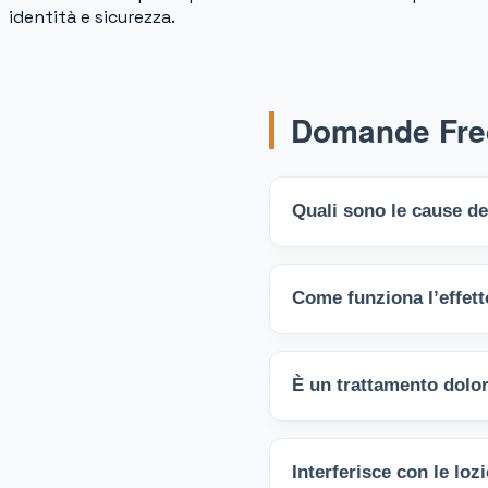
identità e sicurezza.
Domande Frequ
Quali sono le cause d
Dagli squilibri ormonali all
Come funziona l’effett
diffuso che rende visibile il 
Attraverso la tricopigmentaz
È un trattamento dolo
immediatamente l’illusione d
Il trattamento è minimament
Interferisce con le loz
tollerabile di un tatuaggio tr