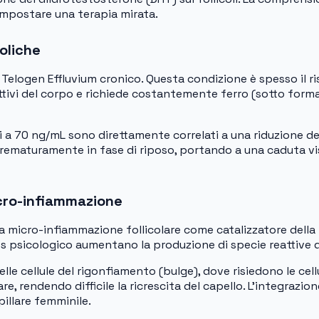
impostare una terapia mirata.
oliche
l Telogen Effluvium cronico. Questa condizione è spesso il ris
ttivi del corpo e richiede costantemente ferro (sotto forma 
eriori a 70 ng/mL sono direttamente correlati a una riduzion
ra prematuramente in fase di riposo, portando a una caduta v
icro-infiammazione
a micro-infiammazione follicolare come catalizzatore della
ss psicologico aumentano la produzione di specie reattive d
le cellule del rigonfiamento (bulge), dove risiedono le cellu
re, rendendo difficile la ricrescita del capello. L’integrazio
illare femminile.