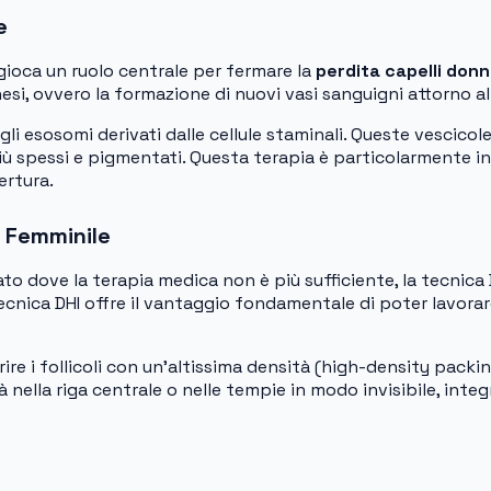
e
gioca un ruolo centrale per fermare la
perdita capelli don
esi, ovvero la formazione di nuovi vasi sanguigni attorno al
gli esosomi derivati dalle cellule staminali. Queste vescic
i più spessi e pigmentati. Questa terapia è particolarmente 
ertura.
o Femminile
 dove la terapia medica non è più sufficiente, la tecnica D
 tecnica DHI offre il vantaggio fondamentale di poter lavorar
erire i follicoli con un’altissima densità (high-density pack
à nella riga centrale o nelle tempie in modo invisibile, inte