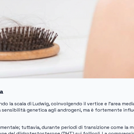
ia
o la scala di Ludwig, coinvolgendo il vertice e l’area med
ensibilità genetica agli androgeni, ma è fortemente influen
amentale; tuttavia, durante periodi di transizione come la 
ione del diidrotestosterone (DHT) sui follicoli. La comprens