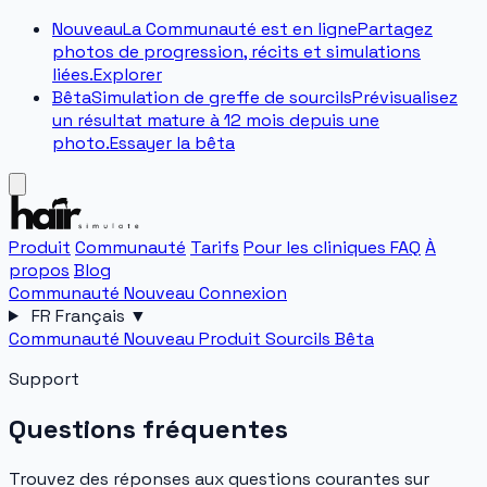
Nouveau
La Communauté est en ligne
Partagez
photos de progression, récits et simulations
liées.
Explorer
Bêta
Simulation de greffe de sourcils
Prévisualisez
un résultat mature à 12 mois depuis une
photo.
Essayer la bêta
Produit
Communauté
Tarifs
Pour les cliniques
FAQ
À
propos
Blog
Communauté
Nouveau
Connexion
FR
Français
▼
Communauté
Nouveau
Produit
Sourcils
Bêta
Support
Questions fréquentes
Trouvez des réponses aux questions courantes sur